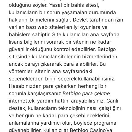
olduğunu söyler. Yasal bir bahis sitesi,
kullanıcıların bir sorun yaşamaları durumunda
haklarını bilmelerini sağlar. Devlet tarafından izin
verilen bazı web siteleri en iyi oyunlara ve
bahislere sahiptir. Site kullanıcıları ana sayfada
lisans bilgilerini sorarak bir sitenin ne kadar
güvenilir olduğunu kontrol edebilirler. Betbigo
sitesinde kullanıcılar sitelerinin hizmetlerinden
ancak parayı çıkararak para alabilirler. Bu
yöntemleri sitenin ana sayfasındaki
seçeneklerden birini seçerek kullanabilirsiniz.
Hesabınızdan para çekerken herhangi bir
sorunla karşılaşırsanız
Betbigo para çekme
internetteki yardım hattını arayabilirsiniz. Canlı
destek, kullanıcıların teknolojinin nasıl çalıştığını
ve her gün ne kadar para çekebileceklerini
anlamalarına yardımcı olur, böylece programa
güvenebilirler. Kullanıcılar Betbigo Casino’ya