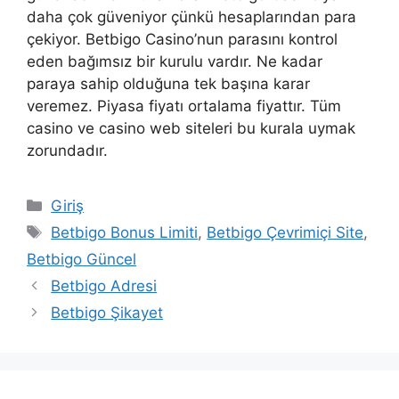
daha çok güveniyor çünkü hesaplarından para
çekiyor. Betbigo Casino’nun parasını kontrol
eden bağımsız bir kurulu vardır. Ne kadar
paraya sahip olduğuna tek başına karar
veremez. Piyasa fiyatı ortalama fiyattır. Tüm
casino ve casino web siteleri bu kurala uymak
zorundadır.
Kategoriler
Giriş
Etiketler
Betbigo Bonus Limiti
,
Betbigo Çevrimiçi Site
,
Betbigo Güncel
Betbigo Adresi
Betbigo Şikayet