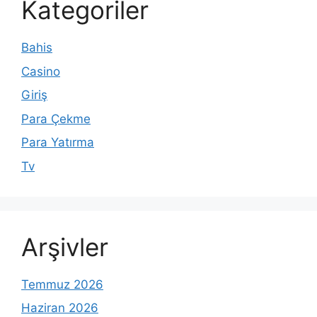
Kategoriler
Bahis
Casino
Giriş
Para Çekme
Para Yatırma
Tv
Arşivler
Temmuz 2026
Haziran 2026