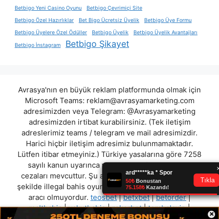
Betbigo Yeni Casino Oyunu
Betbigo Çevrimiçi Site
Betbigo Özel Hazırlıklar
Bet Bigo Ücretsiz Üyelik
Betbigo Üye Formu
Betbigo Üyelere Özel Ödüller
Betbigo Üyelik
Betbigo Üyelik Avantajları
Betbigo Şikayet
Betbigo İnstagram
Avrasya'nın en büyük reklam platformunda olmak için
Microsoft Teams:
reklam@avrasyamarketing.com
adresimizden veya Telegram: @Avrasyamarketing
adresimizden irtibat kurabilirsiniz. (Tek iletişim
adreslerimiz teams / telegram ve mail adresimizdir.
Harici hiçbir iletişim adresimiz bulunmamaktadır.
Lütfen itibar etmeyiniz.) Türkiye yasalarına göre 7258
sayılı kanun uyarınca yasa dışı bahis oynamanın
cezaları mevcuttur. Şu an bulunduğunuz site hiç bir
şekilde illegal bahis oyunları oynatmıyor ve oynamaya
aracı olmuyordur.
teosbet
|
betxbet
|
betorder
|
maltbahis
|
yakutbahis
|
rekorbet
|
tombalavip
|
×
pronexbet
"