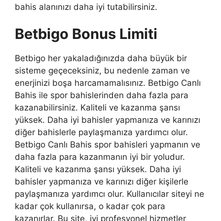
bahis alanınızı daha iyi tutabilirsiniz.
Betbigo Bonus Limiti
Betbigo her yakaladığınızda daha büyük bir
sisteme geçeceksiniz, bu nedenle zaman ve
enerjinizi boşa harcamamalısınız. Betbigo Canlı
Bahis ile spor bahislerinden daha fazla para
kazanabilirsiniz. Kaliteli ve kazanma şansı
yüksek. Daha iyi bahisler yapmanıza ve karınızı
diğer bahislerle paylaşmanıza yardımcı olur.
Betbigo Canlı Bahis spor bahisleri yapmanın ve
daha fazla para kazanmanın iyi bir yoludur.
Kaliteli ve kazanma şansı yüksek. Daha iyi
bahisler yapmanıza ve karınızı diğer kişilerle
paylaşmanıza yardımcı olur. Kullanıcılar siteyi ne
kadar çok kullanırsa, o kadar çok para
kazanırlar. Bu site, iyi profesyonel hizmetler