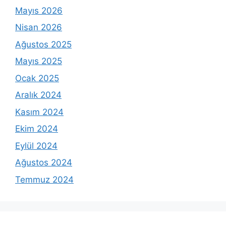
Mayıs 2026
Nisan 2026
Ağustos 2025
Mayıs 2025
Ocak 2025
Aralık 2024
Kasım 2024
Ekim 2024
Eylül 2024
Ağustos 2024
Temmuz 2024