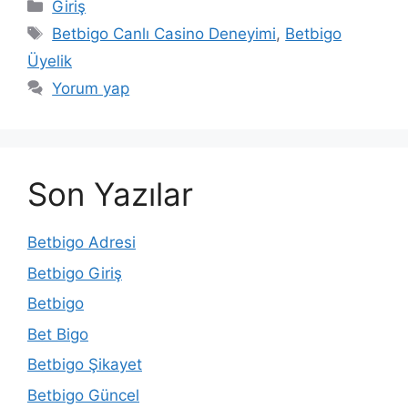
Kategoriler
Giriş
Etiketler
Betbigo Canlı Casino Deneyimi
,
Betbigo
Üyelik
Yorum yap
Son Yazılar
Betbigo Adresi
Betbigo Giriş
Betbigo
Bet Bigo
Betbigo Şikayet
Betbigo Güncel