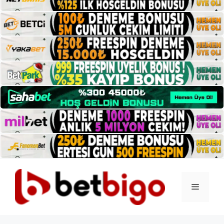
İçeriğe
atla
Menü