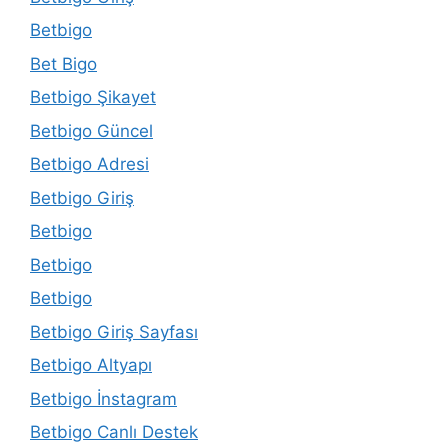
Betbigo
Bet Bigo
Betbigo Şikayet
Betbigo Güncel
Betbigo Adresi
Betbigo Giriş
Betbigo
Betbigo
Betbigo
Betbigo Giriş Sayfası
Betbigo Altyapı
Betbigo İnstagram
Betbigo Canlı Destek