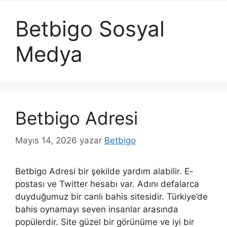
Betbigo Sosyal
Medya
Betbigo Adresi
Mayıs 14, 2026
yazar
Betbigo
Betbigo Adresi bir şekilde yardım alabilir. E-
postası ve Twitter hesabı var. Adını defalarca
duyduğumuz bir canlı bahis sitesidir. Türkiye’de
bahis oynamayı seven insanlar arasında
popülerdir. Site güzel bir görünüme ve iyi bir