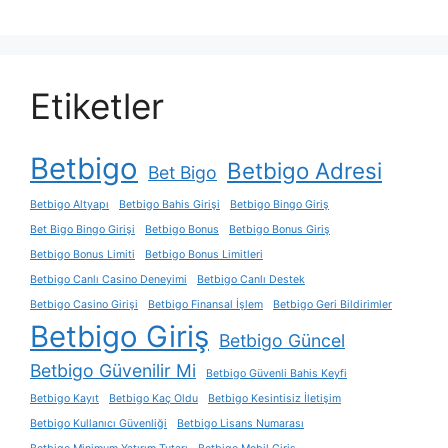
Etiketler
Betbigo
Betbigo Adresi
Bet Bigo
Betbigo Altyapı
Betbigo Bahis Girişi
Betbigo Bingo Giriş
Bet Bigo Bingo Girişi
Betbigo Bonus
Betbigo Bonus Giriş
Betbigo Bonus Limiti
Betbigo Bonus Limitleri
Betbigo Canlı Casino Deneyimi
Betbigo Canlı Destek
Betbigo Casino Girişi
Betbigo Finansal İşlem
Betbigo Geri Bildirimler
Betbigo Giriş
Betbigo Güncel
Betbigo Güvenilir Mi
Betbigo Güvenli Bahis Keyfi
Betbigo Kayıt
Betbigo Kaç Oldu
Betbigo Kesintisiz İletişim
Betbigo Kullanıcı Güvenliği
Betbigo Lisans Numarası