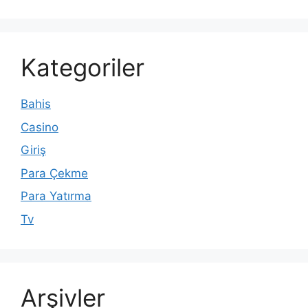
Kategoriler
Bahis
Casino
Giriş
Para Çekme
Para Yatırma
Tv
Arşivler