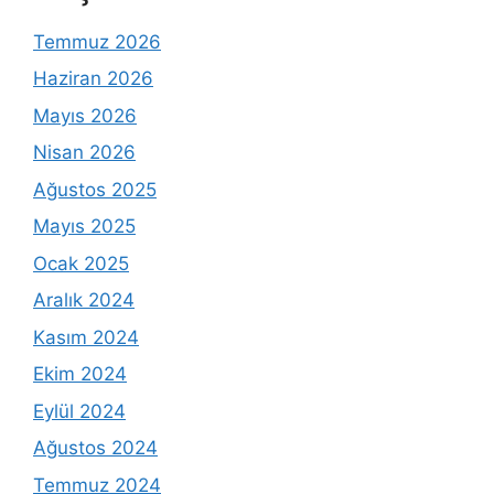
Temmuz 2026
Haziran 2026
Mayıs 2026
Nisan 2026
Ağustos 2025
Mayıs 2025
Ocak 2025
Aralık 2024
Kasım 2024
Ekim 2024
Eylül 2024
Ağustos 2024
Temmuz 2024