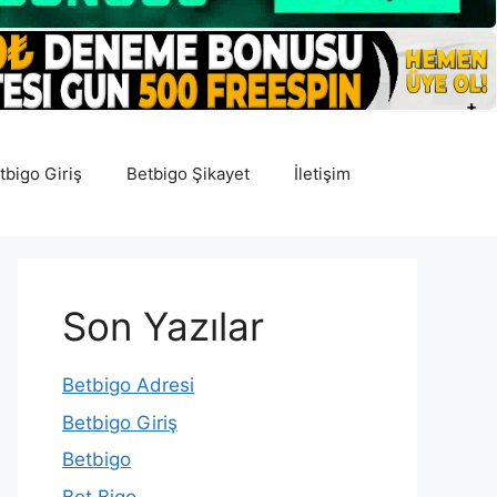
tbigo Giriş
Betbigo Şikayet
İletişim
Son Yazılar
Betbigo Adresi
Betbigo Giriş
Betbigo
Bet Bigo