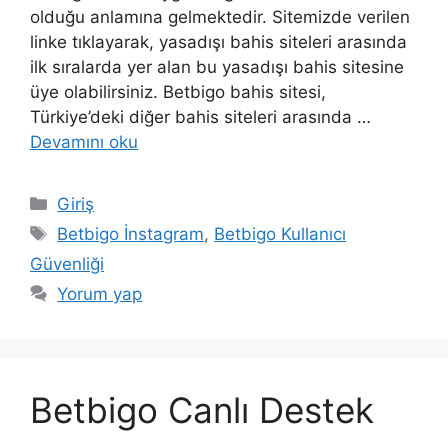
olduğu anlamına gelmektedir. Sitemizde verilen
linke tıklayarak, yasadışı bahis siteleri arasında
ilk sıralarda yer alan bu yasadışı bahis sitesine
üye olabilirsiniz. Betbigo bahis sitesi,
Türkiye’deki diğer bahis siteleri arasında …
Devamını oku
Kategoriler
Giriş
Etiketler
Betbigo İnstagram
,
Betbigo Kullanıcı
Güvenliği
Yorum yap
Betbigo Canlı Destek