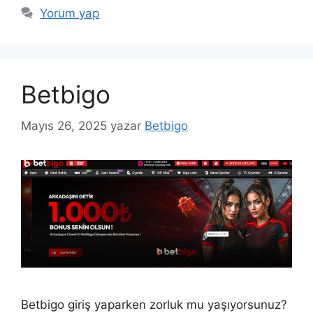
Yorum yap
Betbigo
Mayıs 26, 2025
yazar
Betbigo
Betbigo giriş yaparken zorluk mu yaşıyorsunuz?