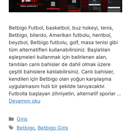
Betbigo Futbol, ​​basketbol, ​​buz hokeyi, tenis,
Betbigo, bilardo, Amerikan futbolu, hentbol, ​​
beyzbol, Betbigo futbolu, golf, masa tenisi gibi
tüm alternatifleri kullanabilirsiniz. Başlatılan
eşleşmeleri kullanmak için belirlenen alan,
tanıtılan canlı bahisler de dahil olmak üzere
çeşitli bahislere katılabilirsiniz. Canlı bahisler,
kendileri için Betbigo olan yoğun karşılaşma
uygulamasını hızlı bir şekilde tanıyacaktır.
Futbolla başlayan zihniyetin, alternatif sporlar …
Devamını oku
Kategoriler
Giriş
Etiketler
Betbigo
,
Betbigo Giriş