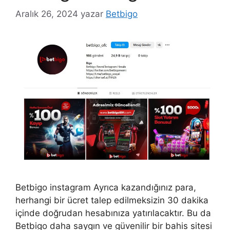
Aralık 26, 2024
yazar
Betbigo
Betbigo instagram Ayrıca kazandığınız para,
herhangi bir ücret talep edilmeksizin 30 dakika
içinde doğrudan hesabınıza yatırılacaktır. Bu da
Betbigo daha saygın ve güvenilir bir bahis sitesi