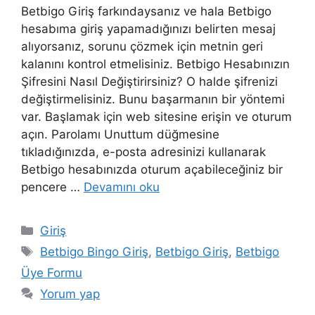
Betbigo Giriş farkındaysanız ve hala Betbigo
hesabıma giriş yapamadığınızı belirten mesaj
alıyorsanız, sorunu çözmek için metnin geri
kalanını kontrol etmelisiniz. Betbigo Hesabınızın
Şifresini Nasıl Değiştirirsiniz? O halde şifrenizi
değiştirmelisiniz. Bunu başarmanın bir yöntemi
var. Başlamak için web sitesine erişin ve oturum
açın. Parolamı Unuttum düğmesine
tıkladığınızda, e-posta adresinizi kullanarak
Betbigo hesabınızda oturum açabileceğiniz bir
pencere …
Devamını oku
Kategoriler
Giriş
Etiketler
Betbigo Bingo Giriş
,
Betbigo Giriş
,
Betbigo
Üye Formu
Yorum yap