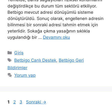
değiştirdikçe bu durum tüm sektörü etkiliyor.
Betbigo mevcut adresi dönüşümlü sisteme
dönüştürüldü. Sonuç olarak, engellenen adresin
bilinmesi bir sonraki adresi tahmin etmek için
yeterlidir. Sokağa çıkma yasağının sıklıkla
uygulandığı bir …
Devamını oku
Kategoriler
Giriş
Etiketler
Betbigo Canlı Destek
,
Betbigo Geri
Bildirimler
Yorum yap
Sayfa
Sayfa
Sayfa
1
2
3
Sonraki
→