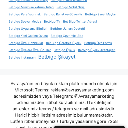
Betbigo Kullanıcı Güvenliği
Betbigo Lisans Numarası
Betbigo Minimum Yatırım Tutarı
Betbigo Mobil Giriş
Betbigo Para Yatırmak
Betbigo Rahat ve Güvenilir
Betbigo Sanal Maçlar
Betbigo Sosyal Medya
Betbigo TV
Bet Bigo Twitter Adresi
Betbigo Uygulama Bilgileri
Betbigo Uzman Desteği
Betbigo Yeni Casino Oyunu
Betbigo Çevrimiçi Site
Betbigo Özel Hazırlıklar
Bet Bigo Ücretsiz Üyelik
Betbigo Üye Formu
Betbigo Üyelere Özel Ödüller
Betbigo Üyelik
Betbigo Üyelik Avantajları
Betbigo Şikayet
Betbigo İnstagram
Avrasya'nın en büyük reklam platformunda olmak için
Microsoft Teams:
reklam@avrasyamarketing.com
adresimizden veya Telegram: @Avrasyamarketing
adresimizden irtibat kurabilirsiniz. (Tek iletişim
adreslerimiz teams / telegram ve mail adresimizdir.
Harici hiçbir iletişim adresimiz bulunmamaktadır.
Lütfen itibar etmeyiniz.) Türkiye yasalarına göre 7258
sayılı kanun uyarınca yasa dışı bahis oynamanın