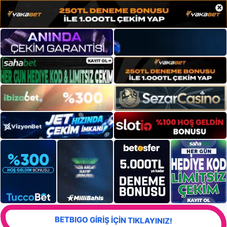
×
BETBIGO GİRİŞ İÇİN TIKLAYINIZ!