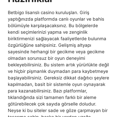
Betbigo lisanslı casino kuruluşları. Giriş
yaptığınızda platformda canlı oyunlar ve bahis
bölümüyle karşılaşacaksınız. Bu bölgelerde
kendi seçimlerinizi yapma ve zenginlik
biriktirmenizi sağlayacak faaliyetlerde bulunma
özgürlüğüne sahipsiniz. Gelişmiş altyapı
sayesinde herhangi bir gecikme veya gecikme
olmadan sorunsuz bir oyun deneyimi
bekleyebilirsiniz. Bu sistem artık yürürlükte değil
ve hiçbir pişmanlık duymadan para kaybetmeye
başlayabilirsiniz. Gereksiz dikkat dağıtıcı şeylere
kapılmadan, basit bir sistemle oyun oynayarak
para kazanabilirsiniz. Bazı platformlar,
tıklandığında sizi tamamen farklı bir aleme
götürebilecek çok sayıda görselle doludur.
Neyse ki bu siteler sade ve göze çarpmayan bir
tasarıma sahip, başka bir yerden uzağa