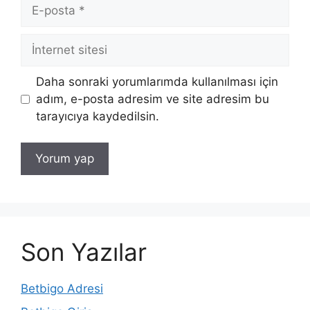
E-
posta
İnternet
sitesi
Daha sonraki yorumlarımda kullanılması için
adım, e-posta adresim ve site adresim bu
tarayıcıya kaydedilsin.
Son Yazılar
Betbigo Adresi