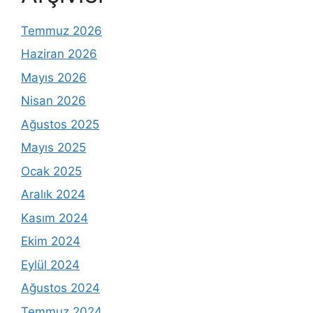
Temmuz 2026
Haziran 2026
Mayıs 2026
Nisan 2026
Ağustos 2025
Mayıs 2025
Ocak 2025
Aralık 2024
Kasım 2024
Ekim 2024
Eylül 2024
Ağustos 2024
Temmuz 2024