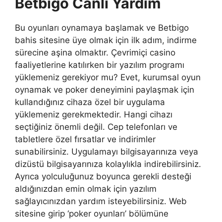
Betbigo Canlı Yardım
Bu oyunları oynamaya başlamak ve Betbigo
bahis sitesine üye olmak için ilk adım, indirme
sürecine aşina olmaktır. Çevrimiçi casino
faaliyetlerine katılırken bir yazılım programı
yüklemeniz gerekiyor mu? Evet, kurumsal oyun
oynamak ve poker deneyimini paylaşmak için
kullandığınız cihaza özel bir uygulama
yüklemeniz gerekmektedir. Hangi cihazı
seçtiğiniz önemli değil. Cep telefonları ve
tabletlere özel fırsatlar ve indirimler
sunabilirsiniz. Uygulamayı bilgisayarınıza veya
dizüstü bilgisayarınıza kolaylıkla indirebilirsiniz.
Ayrıca yolculuğunuz boyunca gerekli desteği
aldığınızdan emin olmak için yazılım
sağlayıcınızdan yardım isteyebilirsiniz. Web
sitesine girip ‘poker oyunları’ bölümüne