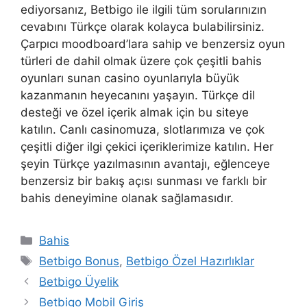
ediyorsanız, Betbigo ile ilgili tüm sorularınızın
cevabını Türkçe olarak kolayca bulabilirsiniz.
Çarpıcı moodboard’lara sahip ve benzersiz oyun
türleri de dahil olmak üzere çok çeşitli bahis
oyunları sunan casino oyunlarıyla büyük
kazanmanın heyecanını yaşayın. Türkçe dil
desteği ve özel içerik almak için bu siteye
katılın. Canlı casinomuza, slotlarımıza ve çok
çeşitli diğer ilgi çekici içeriklerimize katılın. Her
şeyin Türkçe yazılmasının avantajı, eğlenceye
benzersiz bir bakış açısı sunması ve farklı bir
bahis deneyimine olanak sağlamasıdır.
Kategoriler
Bahis
Etiketler
Betbigo Bonus
,
Betbigo Özel Hazırlıklar
Betbigo Üyelik
Betbigo Mobil Giriş