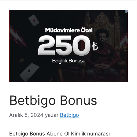
Betbigo Bonus
Aralık 5, 2024
yazar
Betbigo
Betbigo Bonus Abone Ol Kimlik numarası