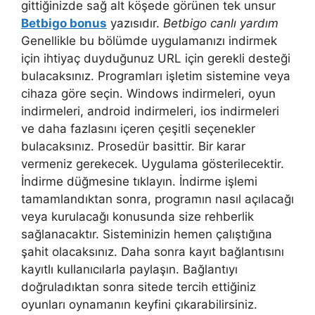
gittiğinizde sağ alt köşede görünen tek unsur
Betbigo bonus
yazısıdır.
Betbigo canlı yardım
Genellikle bu bölümde uygulamanızı indirmek
için ihtiyaç duyduğunuz URL için gerekli desteği
bulacaksınız. Programları işletim sistemine veya
cihaza göre seçin. Windows indirmeleri, oyun
indirmeleri, android indirmeleri, ios indirmeleri
ve daha fazlasını içeren çeşitli seçenekler
bulacaksınız. Prosedür basittir. Bir karar
vermeniz gerekecek. Uygulama gösterilecektir.
İndirme düğmesine tıklayın. İndirme işlemi
tamamlandıktan sonra, programın nasıl açılacağı
veya kurulacağı konusunda size rehberlik
sağlanacaktır. Sisteminizin hemen çalıştığına
şahit olacaksınız. Daha sonra kayıt bağlantısını
kayıtlı kullanıcılarla paylaşın. Bağlantıyı
doğruladıktan sonra sitede tercih ettiğiniz
oyunları oynamanın keyfini çıkarabilirsiniz.