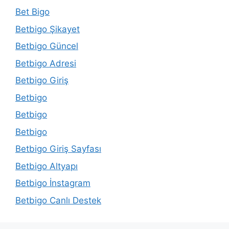
Bet Bigo
Betbigo Şikayet
Betbigo Güncel
Betbigo Adresi
Betbigo Giriş
Betbigo
Betbigo
Betbigo
Betbigo Giriş Sayfası
Betbigo Altyapı
Betbigo İnstagram
Betbigo Canlı Destek