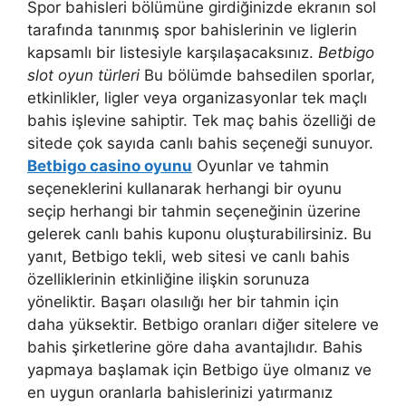
Spor bahisleri bölümüne girdiğinizde ekranın sol
tarafında tanınmış spor bahislerinin ve liglerin
kapsamlı bir listesiyle karşılaşacaksınız.
Betbigo
slot oyun türleri
Bu bölümde bahsedilen sporlar,
etkinlikler, ligler veya organizasyonlar tek maçlı
bahis işlevine sahiptir. Tek maç bahis özelliği de
sitede çok sayıda canlı bahis seçeneği sunuyor.
Betbigo casino oyunu
Oyunlar ve tahmin
seçeneklerini kullanarak herhangi bir oyunu
seçip herhangi bir tahmin seçeneğinin üzerine
gelerek canlı bahis kuponu oluşturabilirsiniz. Bu
yanıt, Betbigo tekli, web sitesi ve canlı bahis
özelliklerinin etkinliğine ilişkin sorunuza
yöneliktir. Başarı olasılığı her bir tahmin için
daha yüksektir. Betbigo oranları diğer sitelere ve
bahis şirketlerine göre daha avantajlıdır. Bahis
yapmaya başlamak için Betbigo üye olmanız ve
en uygun oranlarla bahislerinizi yatırmanız