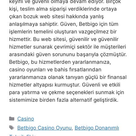
keyifli ve güvenli olmaya devam ediyor. Birçok
kişi, teslim alma siparişi verdiklerinde ortaya
çıkan bozuk web sitesi hakkında yanlış
anlaşılmaya sahiptir. Güven, Betbigo için tüm
işlemlerin temelini oluşturan vazgeçilmez bir
hizmettir. Bu web sitesi, güvenilir ve güvenilir
hizmetler sunarak çevrimiçi sektör ile müşterileri
arasındaki güven sorununu başarıyla çözmüştür.
Betbigo, bu hizmetlerden yararlanmanıza,
casino oyunları ve bahis fırsatlarından
yararlanmanıza olanak tanıyan güçlü bir finansal
hizmetler altyapısı kurmuştur. Güvenli ve etkili
para yatırma ve çekme seçenekleri sunmak için
sistemimize birden fazla alternatif geliştirdik.
Kategoriler
Casino
Etiketler
Betbigo Casino Oyunu
,
Betbigo Donanımlı