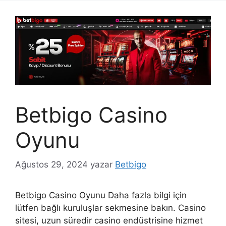
Betbigo Casino
Oyunu
Ağustos 29, 2024
yazar
Betbigo
Betbigo Casino Oyunu Daha fazla bilgi için
lütfen bağlı kuruluşlar sekmesine bakın. Casino
sitesi, uzun süredir casino endüstrisine hizmet