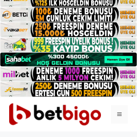
İçeriğe
atla
Menü