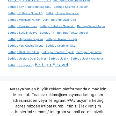
Betbigo Güvenli Bahis Keyfi
Betbigo Kayıt
Betbigo Kaç Oldu
Betbigo Kesintisiz İletişim
Betbigo Kullanıcı Güvenliği
Betbigo Lisans Numarası
Betbigo Minimum Yatırım Tutarı
Betbigo Mobil Giriş
Betbigo Para Yatırmak
Betbigo Rahat ve Güvenilir
Betbigo Sanal Maçlar
Betbigo Sosyal Medya
Betbigo TV
Bet Bigo Twitter Adresi
Betbigo Uygulama Bilgileri
Betbigo Uzman Desteği
Betbigo Yeni Casino Oyunu
Betbigo Çevrimiçi Site
Betbigo Özel Hazırlıklar
Bet Bigo Ücretsiz Üyelik
Betbigo Üye Formu
Betbigo Üyelere Özel Ödüller
Betbigo Üyelik
Betbigo Üyelik Avantajları
Betbigo Şikayet
Betbigo İnstagram
Avrasya'nın en büyük reklam platformunda olmak için
Microsoft Teams:
reklam@avrasyamarketing.com
adresimizden veya Telegram: @Avrasyamarketing
adresimizden irtibat kurabilirsiniz. (Tek iletişim
adreslerimiz teams / telegram ve mail adresimizdir.