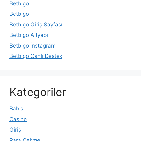
Betbigo
Betbigo
Betbigo Giriş Sayfası
Betbigo Altyapı
Betbigo İnstagram
Betbigo Canlı Destek
Kategoriler
Bahis
Casino
Giriş
Para Çekme