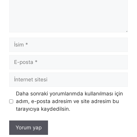
İsim
E-
posta
İnternet
sitesi
Daha sonraki yorumlarımda kullanılması için
adım, e-posta adresim ve site adresim bu
tarayıcıya kaydedilsin.