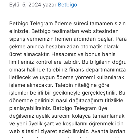
Eylül 5, 2024
yazar
Betbigo
Betbigo Telegram ödeme süreci tamamen sizin
elinizde. Betbigo teslimatları web sitesinden
sipariş vermenizin hemen ardından başlar. Para
çekme anında hesabınızdan otomatik olarak
ücret alınacaktır. Hesabınız ve bonus bahis
limitleriniz kontrollere tabidir. Bu bilgilerin doğru
olması halinde talebiniz finans departmanımıza
iletilecek ve uygun ödeme yöntemi kullanılarak
işleme alınacaktır. Talebin niteliğine göre
işlemler belirli bir gecikmeyle gerçekleştirilir. Bu
dönemde gelirinizi nasıl dağıtacağınızı titizlikle
planlayabilirsiniz. Betbigo Telegram üye
değilseniz üyelik sürecini kolayca tamamlamak
ve yeni üyelik şart ve koşullarını öğrenmek için
web sitesini ziyaret edebilirsiniz. Avantajlardan