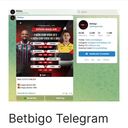
Betbigo Telegram