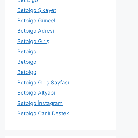
Betbigo Şikayet
Betbigo Güncel
Betbigo Adresi
Betbigo Giriş
Betbigo
Betbigo
Betbigo
Betbigo Giriş Sayfası
Betbigo Altyapı
Betbigo İnstagram
Betbigo Canlı Destek