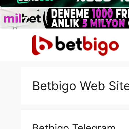
İçeriğe
atla
Betbigo Web Site
Betbigo Telegram